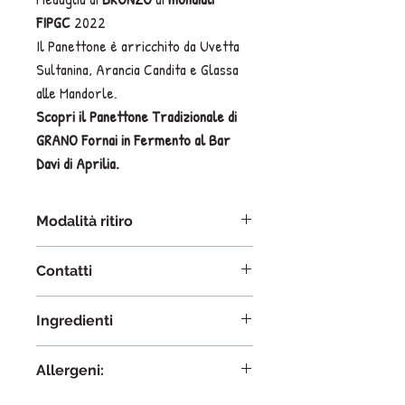
FIPGC
2022
Il Panettone è arricchito da Uvetta
Sultanina, Arancia Candita e Glassa
alle Mandorle.
Scopri il Panettone Tradizionale di
GRANO Fornai in Fermento al Bar
Davi di Aprilia.
Modalità ritiro
Panettone Tradizionale di GRANO
Contatti
Fornai in Fermento sarà disponibile
dall'11 Dicembre in modalità
•Tel:
06 92 704 392
ritiro presso il Bar Davi dal 1973,
Ingredienti
• Mobile:
324 9024238
Aprilia.
• Email:
info@bardavi.it
Le spedizioni al momento sono
Farina
, b
urro
, t
uorlo d’uovo
, u
ovo
disabilitate.
Allergeni:
intero
, zucchero, arancia candita
L'acquisto online garantisce la
(scorza d’arancia, glucosio), limone
Glutine, latte e derivati, uova, frutta a